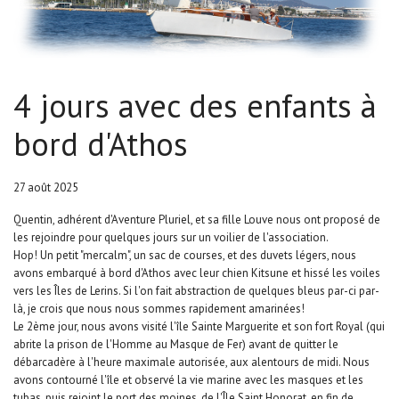
4 jours avec des enfants à
bord d'Athos
27 août 2025
Quentin, adhérent d'Aventure Pluriel, et sa fille Louve nous ont proposé de
les rejoindre pour quelques jours sur un voilier de l'association.
Hop! Un petit "mercalm", un sac de courses, et des duvets légers, nous
avons embarqué à bord d'Athos avec leur chien Kitsune et hissé les voiles
vers les Îles de Lerins. Si l'on fait abstraction de quelques bleus par-ci par-
là, je crois que nous nous sommes rapidement amarinées!
Le 2ème jour, nous avons visité l'île Sainte Marguerite et son fort Royal (qui
abrite la prison de l'Homme au Masque de Fer) avant de quitter le
débarcadère à l'heure maximale autorisée, aux alentours de midi. Nous
avons contourné l'île et observé la vie marine avec les masques et les
tubas, puis rejoint le port des moines, de l'Île Saint Honorat, en fin de