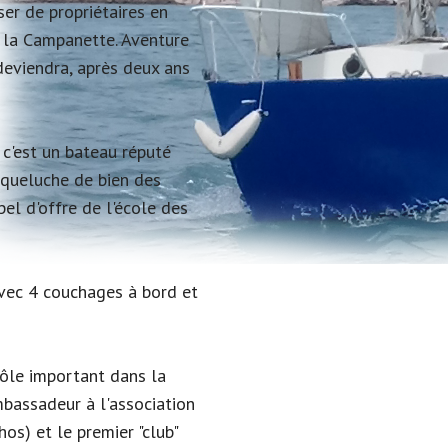
ser de propriétaires en
à la Campanette. Aventure
deviendra, après deux ans
 c'est un bateau réputé
oqueluche de bien des
pel d'offre de l'école des
avec 4 couchages à bord et
rôle important dans la
mbassadeur à l'association
hos) et le premier "club"