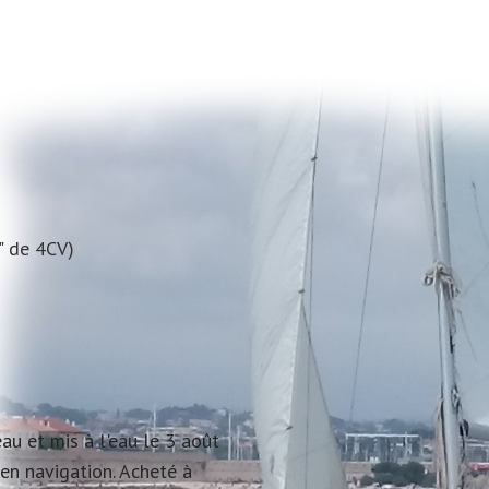
l" de 4CV)
u et mis à l'eau le 3 août
 en navigation. Acheté à