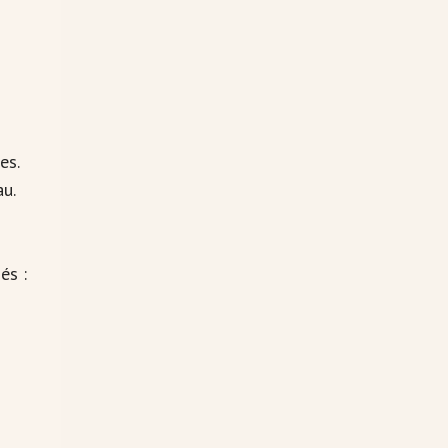
es.
au.
és :