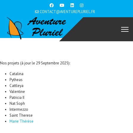
CONTACT@AVENTUREPLURIEL.FR
Nos projets (à jour le 29 Septembre 2025):
Catalina
Pytheas
Cattleya
Valentine
Patricia II
Nat Soph
Intermezzo
Saint Therese
Marie Thérèse