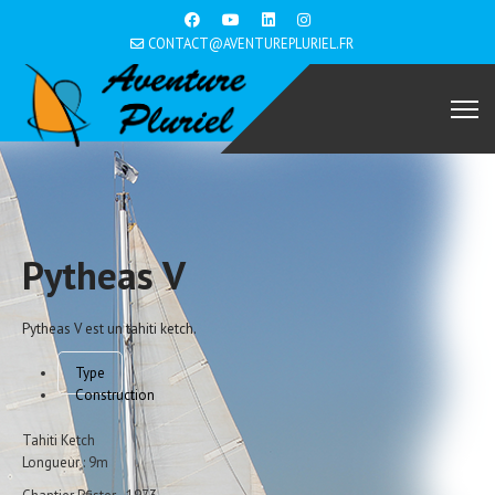
CONTACT@AVENTUREPLURIEL.FR
Pytheas V
Pytheas V est un tahiti ketch.
Type
Construction
Tahiti Ketch
Longueur : 9m