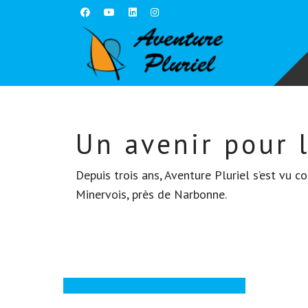
Un avenir pour 
Depuis trois ans, Aventure Pluriel s’est vu 
Minervois, près de Narbonne.
Voir le site dédié www.mt1855.org