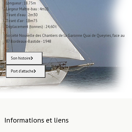
Longueur : 18.75m
Largeur Maître-bau : 4m21
Tirant d’eau : 2m30
Tirant d’air : 18m75
Déplacement (tonnes) : 24,60 t
Société Nouvelle des Chantiers de la Garonne Quai de Queyries, face au
87 Bordeaux-Bastide - 1948
Son histoire
Port d'attache
Informations et liens