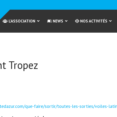
L'ASSOCIATION
NEWS
NOS ACTIVITÉS
nt Tropez
edazur.com/que-faire/sortir/toutes-les-sorties/voiles-lat