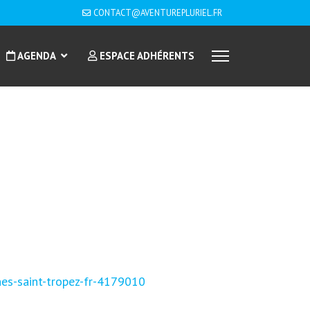
CONTACT@AVENTUREPLURIEL.FR
AGENDA
ESPACE ADHÉRENTS
ines-saint-tropez-fr-4179010